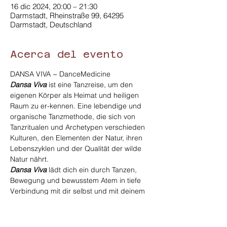
16 dic 2024, 20:00 – 21:30
Darmstadt, Rheinstraße 99, 64295
Darmstadt, Deutschland
Acerca del evento
DANSA VIVA ~ DanceMedicine
Dansa Viva
 ist eine Tanzreise, um den 
eigenen Körper als Heimat und heiligen 
Raum zu er-kennen. Eine lebendige und 
organische Tanzmethode, die sich von  
Tanzritualen und Archetypen verschieden 
Kulturen, den Elementen der Natur, ihren 
Lebenszyklen und der Qualität der wilde 
Natur nährt.
Dansa Viva
 lädt dich ein durch Tanzen, 
Bewegung und bewusstem Atem in tiefe 
Verbindung mit dir selbst und mit deinem 
Körper anzukommen, die unendliche 
Kreativität in dir zu wecken, deine innere 
Instinkte zu folgen und das Wohlbefinden 