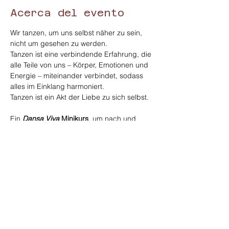
Acerca del evento
Wir tanzen, um uns selbst näher zu sein, 
nicht um gesehen zu werden. 
Tanzen ist eine verbindende Erfahrung, die 
alle Teile von uns – Körper, Emotionen und 
Energie – miteinander verbindet, sodass 
alles im Einklang harmoniert. 
Tanzen ist ein Akt der Liebe zu sich selbst. 
Ein 
Dansa Viva
 Minikurs
, um nach und 
nach in die Magie von Dansa Viva 
einzutauchen. Vier Termine, die einzeln 
oder als Kurs gebucht werden können. 
Das Ziel ist es, uns immer mehr der 
Weisheit unseres Körpers anzunähern, 
begleitet von der Körperpoesie, die uns 
Dansa Viva bietet, und in der Gruppe 
voller Vertrauen aufzublühen.
Anmeldung bei: 
https://www.yogaladen-