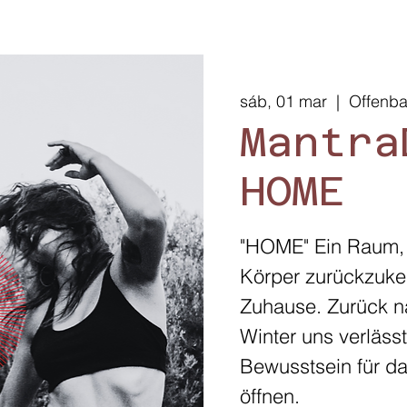
sáb, 01 mar
  |  
Offenb
Mantra
HOME
"HOME" Ein Raum,
Körper zurückzuke
Zuhause. Zurück n
Winter uns verläss
Bewusstsein für da
öffnen.