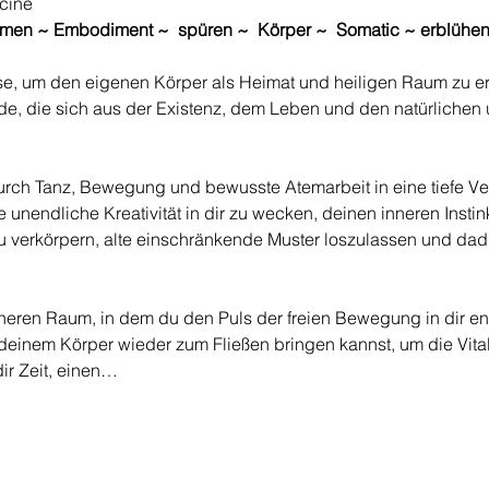
cine
tmen ~ Embodiment ~  spüren ~  Körper ~  Somatic ~ erblühe
ise, um den eigenen Körper als Heimat und heiligen Raum zu e
e, die sich aus der Existenz, dem Leben und den natürlichen
durch Tanz, Bewegung und bewusste Atemarbeit in eine tiefe Ver
 unendliche Kreativität in dir zu wecken, deinen inneren Instin
 verkörpern, alte einschränkende Muster loszulassen und dad
cheren Raum, in dem du den Puls der freien Bewegung in dir e
einem Körper wieder zum Fließen bringen kannst, um die Vitali
dir Zeit, einen…