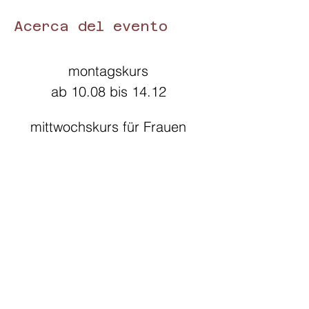
Acerca del evento
montagskurs 
ab 10.08 bis 14.12 
mittwochskurs für Frauen 
ab 12.08 bis 16.12
Dansa Viva 
Medicina als 
regelmäßiger
Sommer - Herbst 
Kurs mit geschlossener Gruppe 
nach den Sommerferien bis zum 
Weihnachten über 14 Termine
Mehr über 
Dansa Viva
: 
https://www.martaviva.com/dansa-viva-1