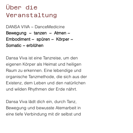
Über die
Veranstaltung
DANSA VIVA ~ DanceMedicine
Bewegung  ~  tanzen  ~  Atmen ~ 
Embodiment ~  spüren ~  Körper ~  
Somatic ~ erblühen
Dansa Viva ist eine Tanzreise, um den 
eigenen Körper als Heimat und heiligen 
Raum zu erkennen. Eine lebendige und 
organische Tanzmethode, die sich aus der 
Existenz, dem Leben und den natürlichen 
und wilden Rhythmen der Erde nährt. 
Dansa Viva lädt dich ein, durch Tanz, 
Bewegung und bewusste Atemarbeit in 
eine tiefe Verbindung mit dir selbst und 
deinem Körper zu treten, die unendliche 
Kreativität in dir zu wecken, deinen inneren 
Instinkten zu folgen, deine Intentionen und 