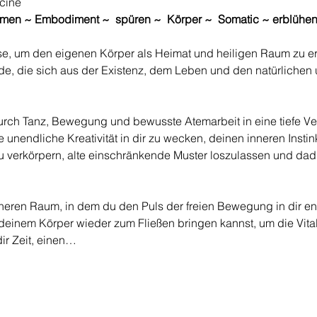
cine
tmen ~ Embodiment ~  spüren ~  Körper ~  Somatic ~ erblühe
ise, um den eigenen Körper als Heimat und heiligen Raum zu e
e, die sich aus der Existenz, dem Leben und den natürlichen
durch Tanz, Bewegung und bewusste Atemarbeit in eine tiefe Ver
 unendliche Kreativität in dir zu wecken, deinen inneren Instin
 verkörpern, alte einschränkende Muster loszulassen und dad
cheren Raum, in dem du den Puls der freien Bewegung in dir e
einem Körper wieder zum Fließen bringen kannst, um die Vitali
dir Zeit, einen…