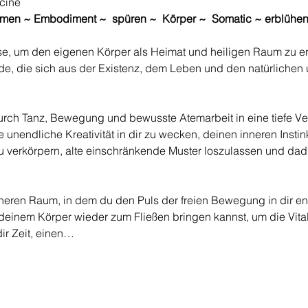
cine
tmen ~ Embodiment ~  spüren ~  Körper ~  Somatic ~ erblühe
ise, um den eigenen Körper als Heimat und heiligen Raum zu e
e, die sich aus der Existenz, dem Leben und den natürlichen
durch Tanz, Bewegung und bewusste Atemarbeit in eine tiefe Ver
 unendliche Kreativität in dir zu wecken, deinen inneren Instin
 verkörpern, alte einschränkende Muster loszulassen und dad
cheren Raum, in dem du den Puls der freien Bewegung in dir e
einem Körper wieder zum Fließen bringen kannst, um die Vitali
dir Zeit, einen…