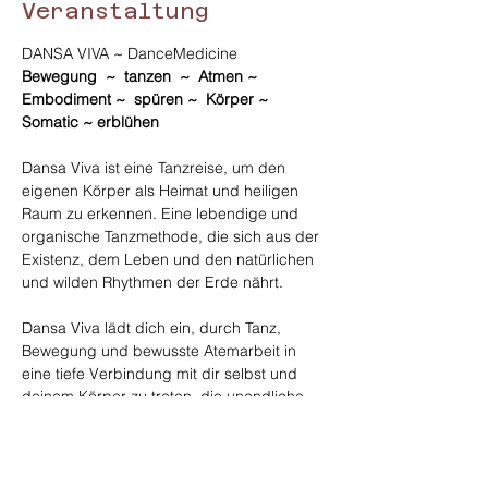
Veranstaltung
DANSA VIVA ~ DanceMedicine
Bewegung  ~  tanzen  ~  Atmen ~ 
Embodiment ~  spüren ~  Körper ~  
Somatic ~ erblühen
Dansa Viva ist eine Tanzreise, um den 
eigenen Körper als Heimat und heiligen 
Raum zu erkennen. Eine lebendige und 
organische Tanzmethode, die sich aus der 
Existenz, dem Leben und den natürlichen 
und wilden Rhythmen der Erde nährt. 
Dansa Viva lädt dich ein, durch Tanz, 
Bewegung und bewusste Atemarbeit in 
eine tiefe Verbindung mit dir selbst und 
deinem Körper zu treten, die unendliche 
Kreativität in dir zu wecken, deinen inneren 
Instinkten zu folgen, deine Intentionen und 
Wünsche zu verkörpern, alte 