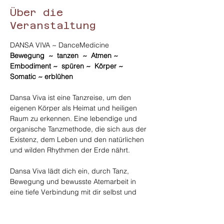
Über die
Veranstaltung
DANSA VIVA ~ DanceMedicine
Bewegung  ~  tanzen  ~  Atmen ~ 
Embodiment ~  spüren ~  Körper ~  
Somatic ~ erblühen
Dansa Viva ist eine Tanzreise, um den 
eigenen Körper als Heimat und heiligen 
Raum zu erkennen. Eine lebendige und 
organische Tanzmethode, die sich aus der 
Existenz, dem Leben und den natürlichen 
und wilden Rhythmen der Erde nährt. 
Dansa Viva lädt dich ein, durch Tanz, 
Bewegung und bewusste Atemarbeit in 
eine tiefe Verbindung mit dir selbst und 
deinem Körper zu treten, die unendliche 
Kreativität in dir zu wecken, deinen inneren 
Instinkten zu folgen, deine Intentionen und 