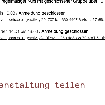
s regelmäßiger Kurs mit geschlossener Gruppe über 10 
s 16.03 / 
Anmeldung geschlossen
eversports.de/org/activity/2917071a-e330-4467-8a4e-4a67a8fb
 den 14.01 bis 18.03 / 
Anmeldung geschlossen 
eversports.de/org/activity/410f2a21-c28c-4d8b-8c79-4b9b61c
anstaltung teilen